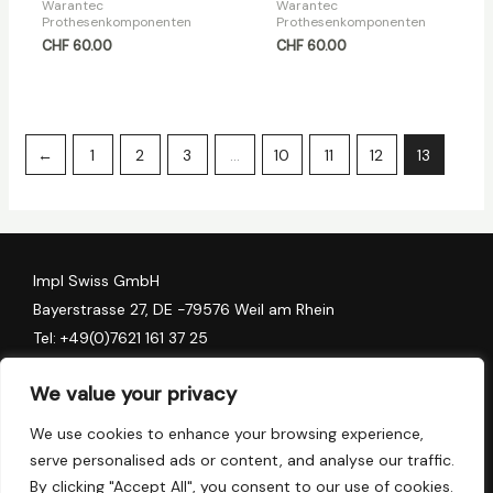
Warantec
Warantec
Prothesenkomponenten
Prothesenkomponenten
CHF
60.00
CHF
60.00
←
1
2
3
…
10
11
12
13
Impl Swiss GmbH
Bayerstrasse 27, DE -79576 Weil am Rhein
Tel:
+49(0)7621 161 37 25
Algess Group AG
We value your privacy
Stadthofstrasse 11, CH-6006 Luzern
We use cookies to enhance your browsing experience,
Tel:
+41 (0) 41 78 157 90
serve personalised ads or content, and analyse our traffic.
Tel:
+41 (0) 79 137 64 82
By clicking "Accept All", you consent to our use of cookies.