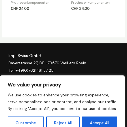
Prothesenkomponenten
Prothesenkomponenten
CHF
24.00
CHF
24.00
Impl Swiss GmbH
Bayerstrasse 27, DE -79576 Weil am Rhein
Tel:
+49(0)7621 161 37 25
Algess Group AG
We value your privacy
Stadthofstrasse 11, CH-6006 Luzern
We use cookies to enhance your browsing experience,
Tel:
+41 (0) 41 78 157 90
serve personalised ads or content, and analyse our traffic.
Tel:
+41 (0) 79 137 64 82
By clicking "Accept All", you consent to our use of cookies.
E-mail:
info@warantec-eu.com
W
F
I
L
Customise
Reject All
Accept All