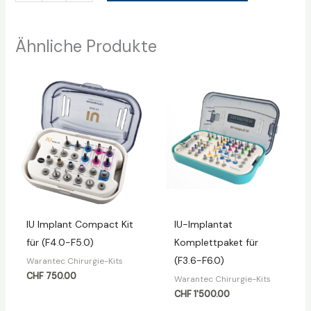
Ähnliche Produkte
IU Implant Compact Kit
IU-Implantat
für (F4.0-F5.0)
Komplettpaket für
(F3.6-F6.0)
Warantec Chirurgie-Kits
CHF
750.00
Warantec Chirurgie-Kits
CHF
1'500.00