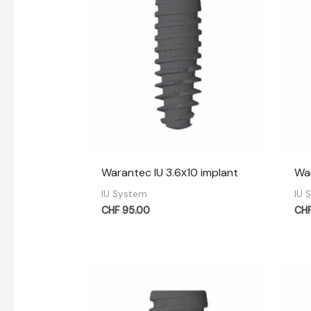
Warantec IU 3.6х10 implant
War
IU System
IU 
CHF
95.00
CH