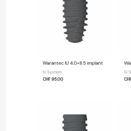
Warantec IU 4.0×8.5 implant
War
IU System
IU 
CHF
95.00
CH