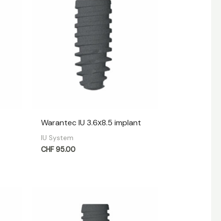
t
Warantec IU 3.6х8.5 implant
IU System
CHF
95.00