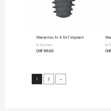
Warantec IU 4.5х7 implant
War
IU System
IU 
CHF
95.00
CH
1
2
→