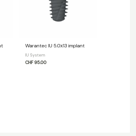
nt
Warantec IU 5.0х13 implant
IU System
CHF
95.00