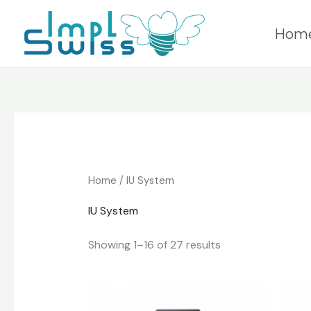
Skip
to
Hom
content
Home
/ IU System
IU System
Showing 1–16 of 27 results