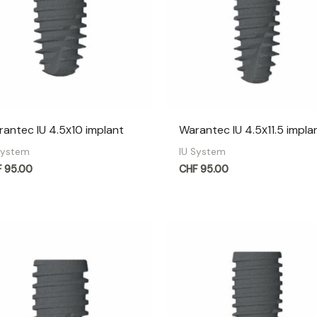
antec IU 4.5х10 implant
Warantec IU 4.5х11.5 impla
System
IU System
F
95.00
CHF
95.00