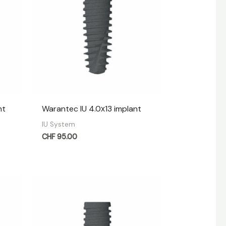
nt
Warantec IU 4.0х13 implant
IU System
CHF
95.00