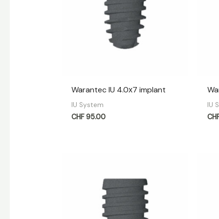
Warantec IU 4.0х7 implant
War
IU System
IU 
CHF
95.00
CH