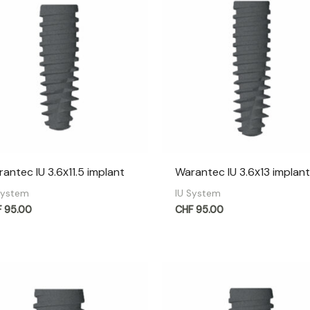
antec IU 3.6х11.5 implant
Warantec IU 3.6х13 implan
System
IU System
F
95.00
CHF
95.00