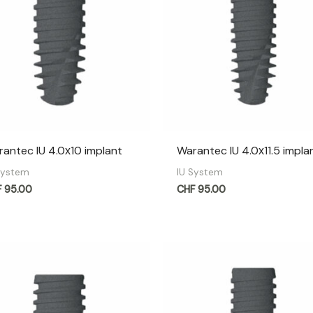
antec IU 4.0х10 implant
Warantec IU 4.0х11.5 impla
System
IU System
F
95.00
CHF
95.00