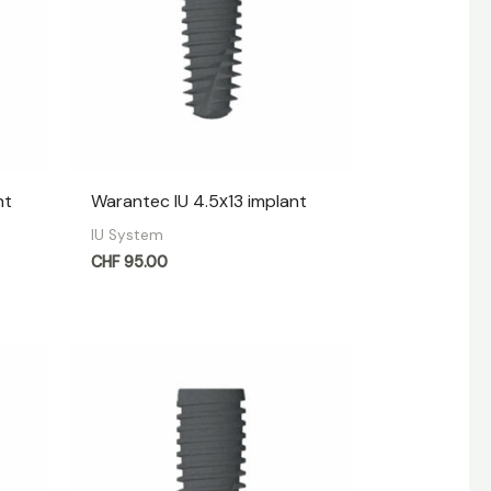
nt
Warantec IU 4.5х13 implant
IU System
CHF
95.00