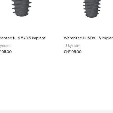
antec IU 4.5х8.5 implant
Warantec IU 5.0х11.5 impla
System
IU System
F
95.00
CHF
95.00